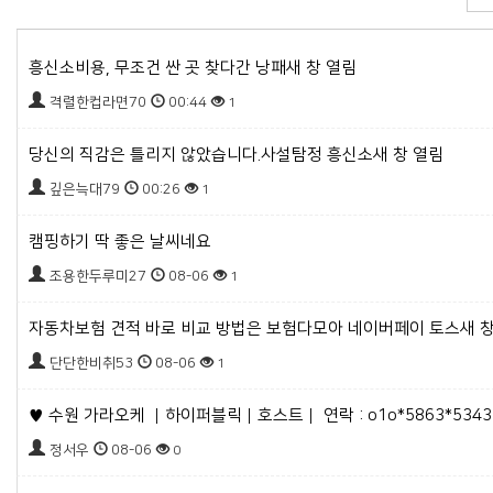
흥신소비용, 무조건 싼 곳 찾다간 낭패새 창 열림
격렬한컵라면70
00:44
1
당신의 직감은 틀리지 않았습니다.사설탐정 흥신소새 창 열림
깊은늑대79
00:26
1
캠핑하기 딱 좋은 날씨네요
조용한두루미27
08-06
1
자동차보험 견적 바로 비교 방법은 보험다모아 네이버페이 토스새 창
단단한비취53
08-06
1
♥️ 수원 가라오케 ｜하이퍼블릭｜호스트｜ 연락 : o1o*5863*5343 
정서우
08-06
0