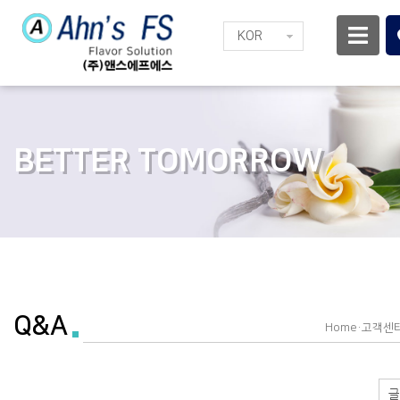
KOR
BETTER TOMORROW
.
Q&A
Home·고객센터
글